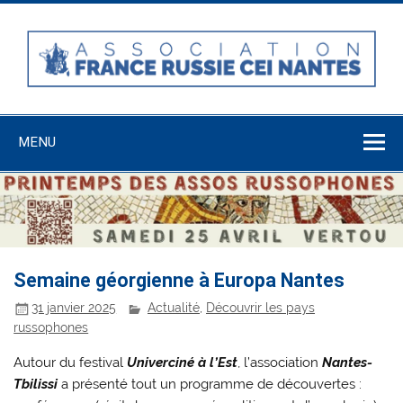
Skip
to
content
Association
France-Russie-
MENU
CEI Nantes
Semaine géorgienne à Europa Nantes
31 janvier 2025
Actualité
,
Découvrir les pays
russophones
Autour du festival
Univerciné à l’Est
, l’association
Nantes-
Tbilissi
a présenté tout un programme de découvertes :