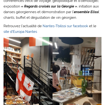
conférences (récit de voyage, géopolitique et d’oenologie),
exposition
« Regards croisés sur la Géorgie »
, initiation aux
danses géorgiennes et démonstration par l’
ensemble
Elissi
,
chants, buffet et dégustation de vin géorgien.
Retrouvez l’actualité de
Nantes-Tbilissi sur facebook
et le
site d’Europa Nantes