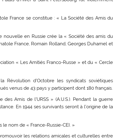
atole France se constitue : « La Société des Amis du
ue nouvelle en Russie crée la « Société des amis du
 : Anatole France, Romain Rolland, Georges Duhamel et
ociation « Les Amitiés Franco-Russe » et du « Cercle
a Révolution d’Octobre les syndicats soviétiques
és venus de 43 pays y participent dont 180 français.
se des Amis de l’URSS » (A.U.S.). Pendant la guerre
istance. En 1944 ses survivants seront à l’origine de la
ris le nom de « France-Russie-CEI. »
promouvoir les relations amicales et culturelles entre