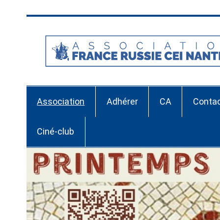
Skip
to
content
Association
Adhérer
CA
Conta
Ciné-club