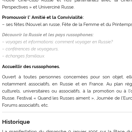
Perspectives » et Univerciné Russe.
Promouvoir l’ Amitié et la Convivialité:
– ses fêtes (Nouvel an russe, Fête de la Femme et du Printemps
Découvrir la Russie et les pays russophones:
– voyages et informations: comment voyager en Russie?
– conférences de voyageurs,
– échanges familiaux.
Accueillir des russophones.
Ouvert à toutes personnes concernées pour son objet, ell
notamment associatifs, en Russie et en France. Au plan régi
culturels, universitaires ou associatifs, à la promotion ou à 
Russe, Festival « Quand les Russes aiment », Journée de l’Europ
Forums associatifs, etc.
Historique
La manifestation du dimanche 9 janvier 1905 sur la Place du