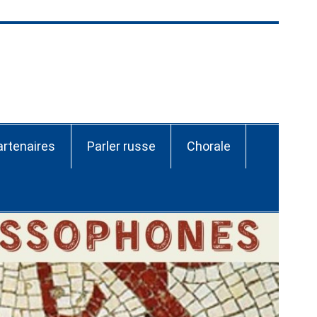
ssie-CEI Nantes
artenaires
Parler russe
Chorale