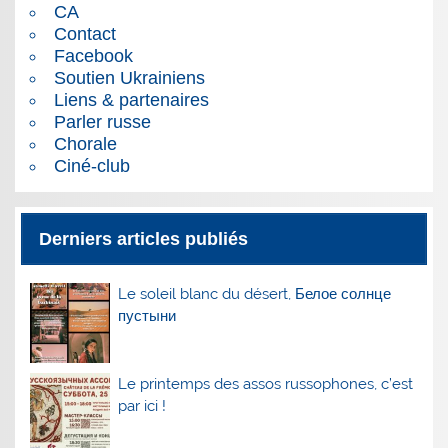
CA
Contact
Facebook
Soutien Ukrainiens
Liens & partenaires
Parler russe
Chorale
Ciné-club
Derniers articles publiés
Le soleil blanc du désert, Белое солнце
пустыни
Le printemps des assos russophones, c’est
par ici !