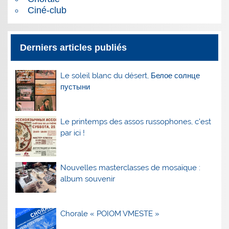
Ciné-club
Derniers articles publiés
Le soleil blanc du désert, Белое солнце
пустыни
Le printemps des assos russophones, c’est
par ici !
Nouvelles masterclasses de mosaïque :
album souvenir
Chorale « POIOM VMESTE »