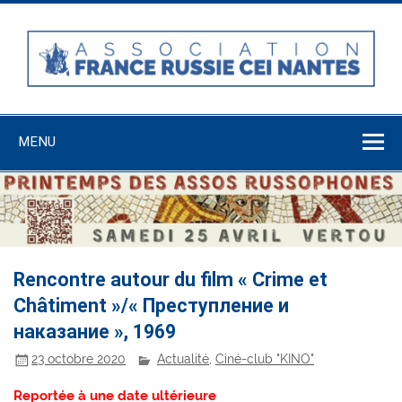
Skip
to
content
Association
France-Russie-
MENU
CEI Nantes
Rencontre autour du film « Crime et
Châtiment »/« Преступление и
наказание », 1969
23 octobre 2020
Actualité
,
Ciné-club "KINO"
Reportée à une date ultérieure