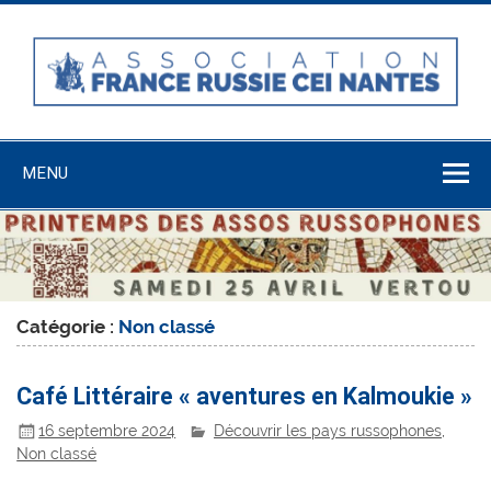
Skip
to
content
Association
France-Russie-
MENU
CEI Nantes
Catégorie :
Non classé
Café Littéraire « aventures en Kalmoukie »
16 septembre 2024
Découvrir les pays russophones
,
Non classé