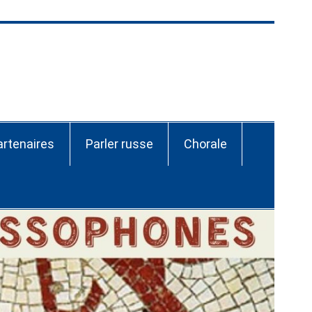
ssie-CEI Nantes
artenaires
Parler russe
Chorale