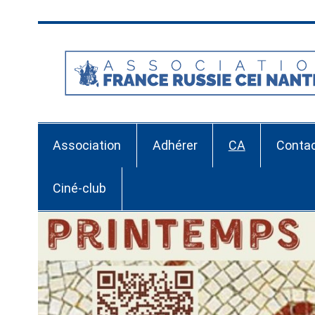
Skip
to
content
Association
Adhérer
CA
Conta
Ciné-club