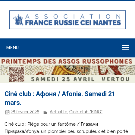
Skip
to
content
Association
France-Russie-
MENU
CEI Nantes
Ciné club : Афоня / Afonia. Samedi 21
mars.
28 février 2026
Actualité
,
Ciné-club "KINO"
Ciné club : Piège pour un fantôme / Глазами
ПризракаAfonya, un plombier peu scrupuleux et bien porté