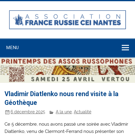
Skip
to
content
Association
France-Russie-
MENU
CEI Nantes
Vladimir Diatlenko nous rend visite à la
Géothèque
6 décembre 2025
A la une
,
Actualité
Ce 5 décembre, nous avons passé une soirée avec Vladimir
Diatlenko, venu de Clermont-Ferrand nous présenter son