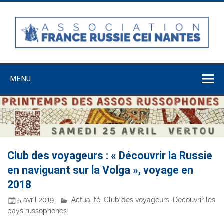
Skip
to
content
Association
France-Russie-
MENU
CEI Nantes
Club des voyageurs : « Découvrir la Russie
en naviguant sur la Volga », voyage en
2018
5 avril 2019
Actualité
,
Club des voyageurs
,
Découvrir les
pays russophones