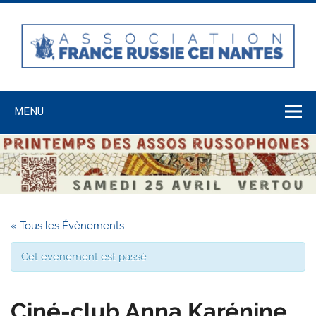
Skip
to
content
Association
France-Russie-
MENU
CEI Nantes
« Tous les Évènements
Cet évènement est passé
Ciné-club Anna Karénine