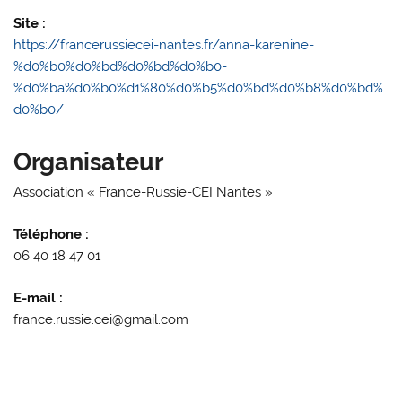
Site :
https://francerussiecei-nantes.fr/anna-karenine-
%d0%b0%d0%bd%d0%bd%d0%b0-
%d0%ba%d0%b0%d1%80%d0%b5%d0%bd%d0%b8%d0%bd%
d0%b0/
Organisateur
Association « France-Russie-CEI Nantes »
Téléphone :
06 40 18 47 01
E-mail :
france.russie.cei@gmail.com