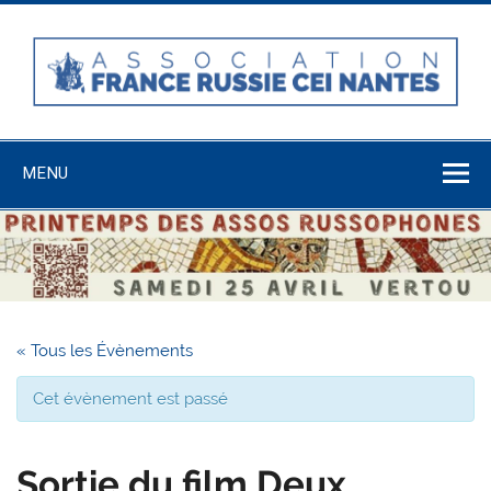
Skip
to
content
Association
France-Russie-
MENU
CEI Nantes
« Tous les Évènements
Cet évènement est passé
Sortie du film Deux