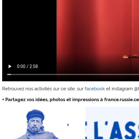
Retrouvez nos activités sur ce site, sur
facebook
et instagram @f
+ Partagez vos idées, photos et impressions à france.russie.