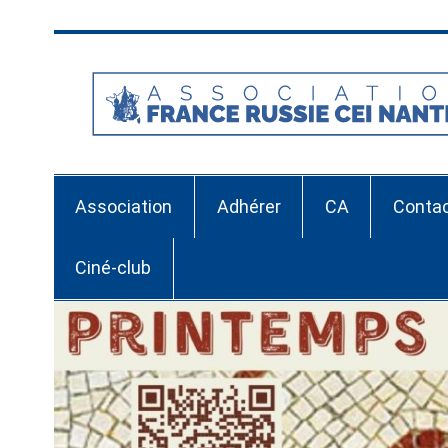
Skip
to
content
Association
Adhérer
CA
Conta
Ciné-club