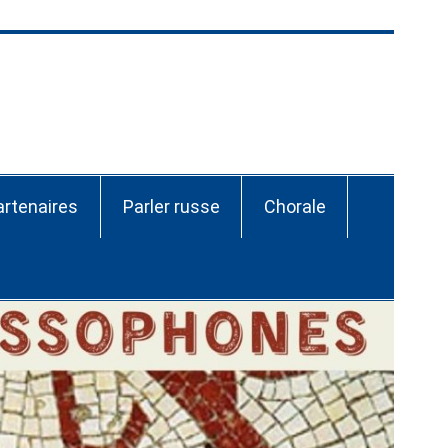
ssie-CEI Nantes
artenaires
Parler russe
Chorale