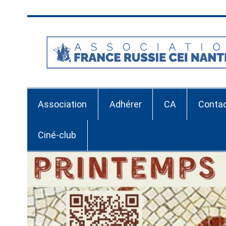
Skip
to
content
Association
Adhérer
CA
Conta
Ciné-club