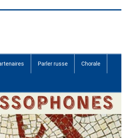
ssie-CEI Nantes
artenaires
Parler russe
Chorale