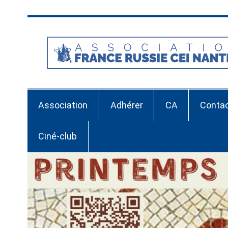
Skip
to
content
Association
Adhérer
CA
Conta
Ciné-club