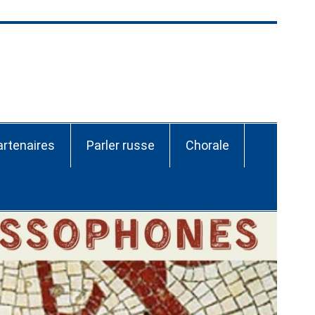
ssie-CEI Nantes
artenaires
Parler russe
Chorale